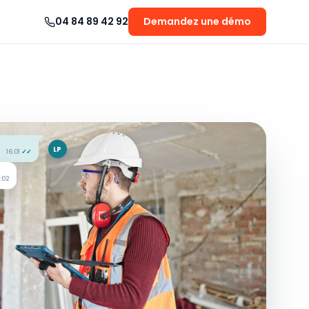
04 84 89 42 92
Demandez une démo
LP
16:01
✓✓
:02