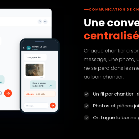
COMMUNICATION DE CH
Une conve
centralisé
Chaque chantier a son 
message, une photo, u
ne se perd dans les me
au bon chantier.
Un fil par chantier 
Photos et pièces jo
On tague la bonne p