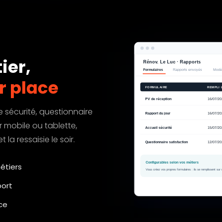
ier,
r place
e sécurité, questionnaire
r mobile ou tablette,
 la ressaisie le soir.
étiers
port
ace