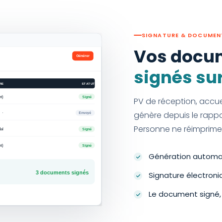
SIGNATURE & DOCUMEN
Vos docu
signés sur
PV de réception, accuei
génère depuis le rappor
Personne ne réimprime,
Génération automa
Signature électroni
Le document signé,