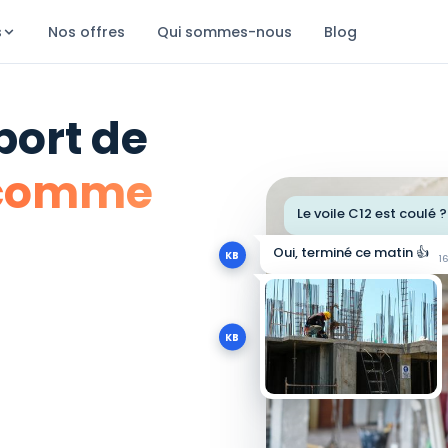
s
Nos offres
Qui sommes-nous
Blog
port de
 comme
Le voile C12 est coulé ?
Oui, terminé ce matin 👍
KB
16
KB