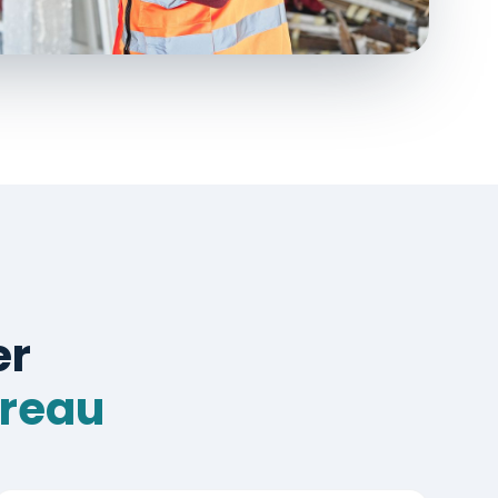
er
bureau