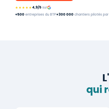
4,9/5
★★★★★
sur
+500
+300 000
entreprises du BTP
chantiers pilotés par
L
qui r