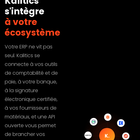
Kalitics
s'intègre
Fiches affaires
à votre
détaillées, statuts
·
·
personnalisables
écosystème
Métrés, pertes et
·
·
cadences
Votre ERP ne vit pas
seul. Kalitics se
Multi-coefficients de
connecte à vos outils
vente et répartition
·
·
analytique
de comptabilité et de
paie, à votre banque,
Retenues avancées :
·
·
à la signature
GPA, prorata
électronique certifiée,
Contrats cadre,
à vos fournisseurs de
remises et conditions
·
·
matériaux, et une API
par client
ouverte vous permet
de brancher vos
ACHATS ET FOURNISSEURS
K.