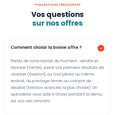
Interventions et
QUESTIONS FRÉQUENTES
·
·
comptes rendus
Vos questions
sur nos offres
TEMPS ET RH
Feuilles d'heures : vues
liste et semaine,
·
·
Comment choisir la bonne offre ?
validation mensuelle
Main d'oeuvre par
Partez de votre besoin du moment : vendre et
·
·
chantier : coût réel
facturer (Vente), suivre vos premiers résultats de
chantier (Gestion), ou tout piloter au même
Dossiers salariés :
endroit, du pointage terrain au compte de
contrats, coordonnées,
·
·
accès app
résultat (Gestion avancée, la plus choisie). Un
spécialiste vous aide à choisir pendant la démo,
Gestion des
·
·
sur vos cas concrets.
intérimaires
Formations et