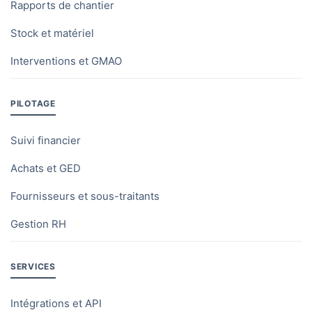
Rapports de chantier
·
·
du parc
Stock et matériel
Suivi des équipements
·
·
Interventions et GMAO
Suivi des entretiens
·
·
PILOTAGE
Maintenance
·
·
préventive planifiée
Suivi financier
Achats et GED
DOCUMENTS ET CHANTIER
Fournisseurs et sous-traitants
GED chantier : types,
Gestion RH
sous-types, dates
d'expiration
SERVICES
Numérotation
automatique des
documents
Intégrations et API