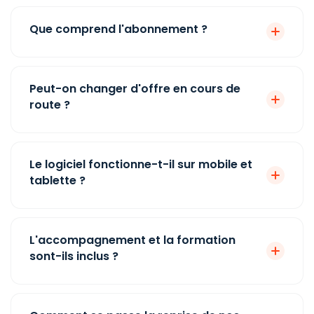
·
·
habilitations suivies
Que comprend l'abonnement ?
Primes et acomptes
·
·
avec validation
Peut-on changer d'offre en cours de
Congés et absences
·
·
route ?
Tableaux de bord
·
·
pointage et exports
Le logiciel fonctionne-t-il sur mobile et
PLANNING
tablette ?
Fiches chantier : notes
et suivi simple
L'accompagnement et la formation
sont-ils inclus ?
Planning de chantier et
·
·
planning d'équipe
Affectation des