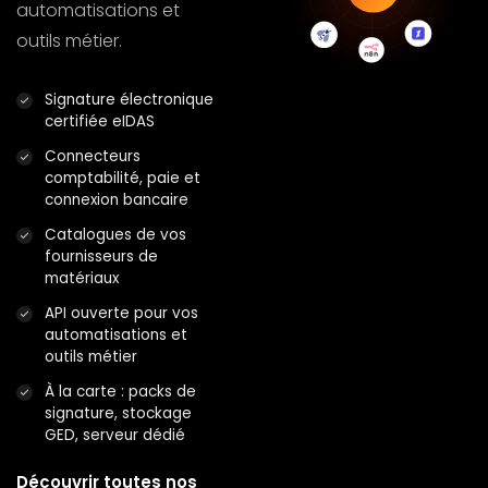
automatisations et
outils métier.
Commandes
rattachées au chantier
·
et aux postes de
Signature électronique
dépense
certifiée eIDAS
Circuits de validation
Connecteurs
des commandes,
·
comptabilité, paie et
statuts clairs
connexion bancaire
Catalogues de vos
Bons de livraison
fournisseurs de
rattachés, réceptions
·
matériaux
partielles
API ouverte pour vos
Factures fournisseurs
automatisations et
rapprochées :
outils métier
·
commande, BL, facture
À la carte : packs de
signature, stockage
Plateforme Agréée :
GED, serveur dédié
réception des factures
·
fournisseurs
Découvrir toutes nos