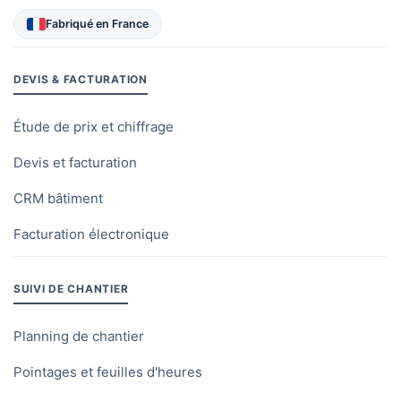
API et webhooks
·
·
Fabriqué en France
Alertes configurables
·
·
DEVIS & FACTURATION
STOCK ET MATÉRIEL
Étude de prix et chiffrage
Devis et facturation
Entrées / sorties de
·
·
stock au scan
MOBILE
CRM bâtiment
Catalogue d'articles :
Facturation électronique
quantités min/max,
·
·
emplacements
SUIVI DE CHANTIER
Gestion multi-dépôts
·
·
Planning de chantier
Transferts inter-
·
·
dépôts avec statuts
Pointages et feuilles d'heures
Gestion du matériel et