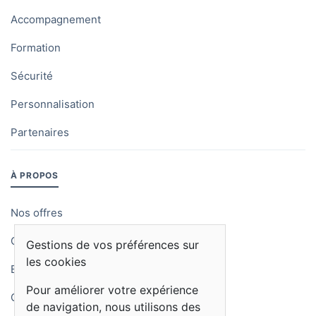
Accompagnement
Signature électronique
Formation
Bibliothèque
d'ouvrages : articles,
·
Sécurité
BPU, contrats cadre
Personnalisation
Éditions automatiques :
·
·
contrat ST, DC4, PPSPS
Partenaires
Rapports de chantier :
PV de réception,
·
·
À PROPOS
satisfaction
MOBILE
Nos offres
Modèles de SMS
·
·
personnalisables
Qui sommes-nous
Gestions de vos préférences sur
les cookies
DGD (décompte
Blog
·
·
général définitif)
Pour améliorer votre expérience
Contactez-nous
de navigation, nous utilisons des