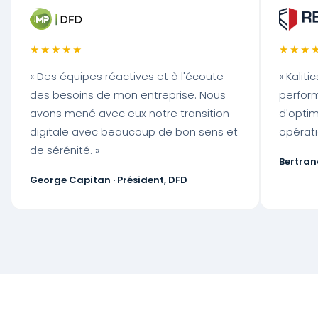
APPLICATION MOBILE
★★★★★
★★★
Pointages en quelques
·
·
secondes
« Des équipes réactives et à l'écoute
« Kalit
des besoins de mon entreprise. Nous
perfor
Chat chantier
·
·
avons mené avec eux notre transition
d'opti
digitale avec beaucoup de bon sens et
opérati
Planning de vos
de sérénité. »
·
·
équipes
Bertran
George Capitan · Président, DFD
Missions et tâches du
·
·
jour
Consultation des
documents chantier
·
·
(GED)
Photos de chantier
·
·