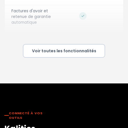
Factures d'avoir et
retenue de garantie
automatique
Recouvrement : suivi
des paiements en
attente
Voir toutes les fonctionnalités
Devis multi-lots
Workflows de relance
et historique par
·
facture
Synchronisation des
emails avec votre
·
·
boîte
CONNECTÉ À VOS
OUTILS
CRM : gestion des
·
·
affaires en vue Kanban