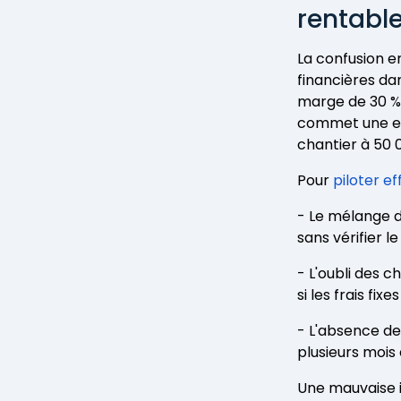
rentabl
La confusion en
financières da
marge de 30 % 
commet une err
chantier à 50 
Pour
piloter e
- Le mélange de
sans vérifier l
- L'oubli des 
si les frais fix
- L'absence de
plusieurs mois 
Une mauvaise in