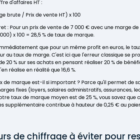
fre d'affaires HT :
ge brute / Prix de vente HT) x 100
t : Pour un prix de vente de 7 000 € avec une marge de 2
7 000) x 100 = 28,5 % de taux de marque.
mmédiatement que pour un même profit en euros, le tau
eur au taux de marge. C'est ici que l'erreur classique se pro
 de 20 % sur ses achats en pensant réaliser 20 % de bénéfi
'en réalise en réalité que 16,6 %.
x de marque est-il si important ? Parce qu'il permet de sa
rges fixes (loyers, salaires administratifs, assurances, le
 votre taux de marque moyen est de 25 %, vous savez que
ires supplémentaire contribue à hauteur de 0,25 € au paie
urs de chiffrage à éviter pour re