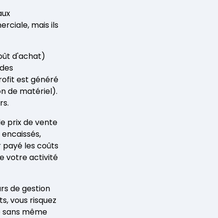
aux
ciale, mais ils
ût d'achat)
 des
rofit est généré
n de matériel).
rs.
e prix de vente
s encaissés,
r payé les coûts
de votre activité
rs de gestion
ts, vous risquez
te sans même