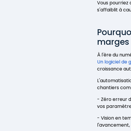
Vous pourriez a
s'affaiblit à c
Pourquoi
marges 
À l'ère du numé
Un logiciel de 
croissance au
L'automatisati
chantiers comp
- Zéro erreur 
vos paramètre
- Vision en te
l'avancement, e