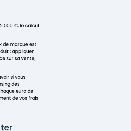
 000 €, le calcul
x de marque est
duit : appliquer
ce sur sa vente,
voir si vous
asing des
 chaque euro de
ment de vos frais
ster