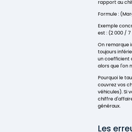
rapport au chif
Formule : (Mar
Exemple concre
est : (2 000 / 
On remarque i
toujours inféri
un coefficient
alors que l'on n
Pourquoi le tau
couvrez vos cha
véhicules). Si
chiffre d'affa
généraux.
Les erre