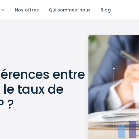
s
Nos offres
Qui sommes-nous
Blog
fférences entre
 le taux de
P ?