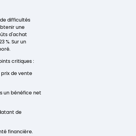
de difficultés
obtenir une
oûts d'achat
3 %. Sur un
poré.
ints critiques :
 prix de vente
as un bénéfice net
 datant de
té financière.