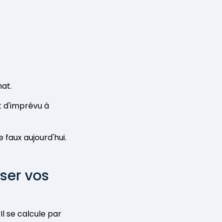
hat.
t d'imprévu à
e faux aujourd'hui.
ser vos
Il se calcule par