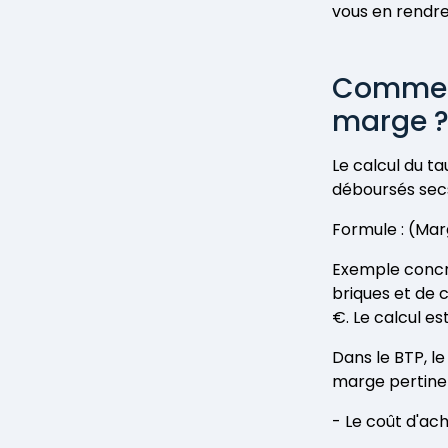
vous en rendr
Comment
marge 
Le calcul du t
déboursés secs
Formule : (Mar
Exemple concre
briques et de 
€. Le calcul es
Dans le BTP, le
marge pertinent,
- Le coût d'a