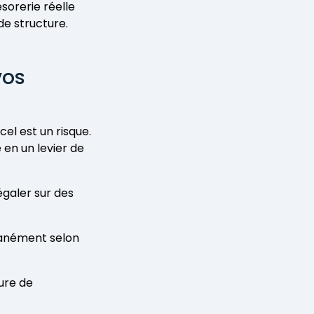
ésorerie réelle
de structure.
vos
el est un risque.
en un levier de
égaler sur des
ntanément selon
ure de