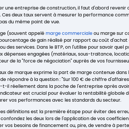
er une entreprise de construction, il faut d'abord revenir 
 Ces deux taux servent à mesurer la performance commer
 pas du même point de vue.
rge (souvent appelé
marge commerciale
ou marge sur co
pourcentage de gain réalisé par rapport au coût d'achat
 des services. Dans le BTP, on l'utilise pour savoir quel p
x dépenses engagées (matériaux, sous-traitance, locatio
teur de la "force de négociation" auprès de vos fournisseu
e taux de marque exprime la part de marge contenue dans l
t de répondre à la question : "Sur 100 € de chiffre d'affaire
t-il réellement dans la poche de l'entreprise après avoi
 indicateur est crucial pour évaluer la rentabilité globale 
rer vos performances avec les standards du secteur.
 définitions est la première étape pour éviter des erreu
s confondez les deux lors de l'application de vos coefficien
r vos besoins de financement ou, pire, de vendre à per