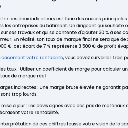
e
tre ces deux indicateurs est l'une des causes principales 
ns les entreprises du bâtiment. Un dirigeant qui souhaite 
sur ses travaux et qui se contente d'ajouter 30 % à ses c
eur. En réalité, son taux de marque final ne sera que de 2
000 €, cet écart de 7 % représente 3 500 € de profit éva
fficacement votre rentabilité
, vous devez surveiller trois po
s taux : Utiliser un coefficient de marge pour calculer un
e taux de marque réel.
charges indirectes : Une marge brute élevée ne garantit p
es sont trop lourds.
 mise à jour : Les devis signés avec des prix de matériaux
écrasent votre rentabilité.
terprétation de ces chiffres fausse votre vision de la san