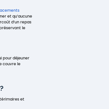
placements
euner et qu’aucune
surcoût d’un repas
 préservant le
ui pour déjeuner
le couvre le
 ?
ntérimaires et