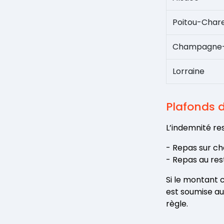
Poitou-Char
Champagne
Lorraine
Plafonds 
L’indemnité re
- Repas sur cha
- Repas au res
Si le montant 
est soumise aux
règle.