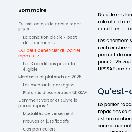
Sommaire
Dans le secteu
rôle clé : il r
Qu’est-ce que le panier repas
condition de bi
BTP ?
La condition clé : le « petit
Les chantiers s
déplacement »
rentrer chez el
Qui peut bénéficier du panier
permet de couvr
repas BTP ?
pour 2025 vous
Les 3 conditions pour être
URSSAF aux bo
éligible
Montants et plafonds en 2025
Les montants par région
Qu’est-c
Plafonds d’exonération URSSAF
Comment verser et suivre le
Le panier repa
panier repas ?
repas des sala
Modalités de versement
est un rembour
Preuves et justificatifs
soumis aux coti
Cas particuliers