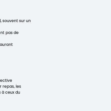
l, souvent sur un
ent pas de
taurant
ective
r repas, les
 à ceux du