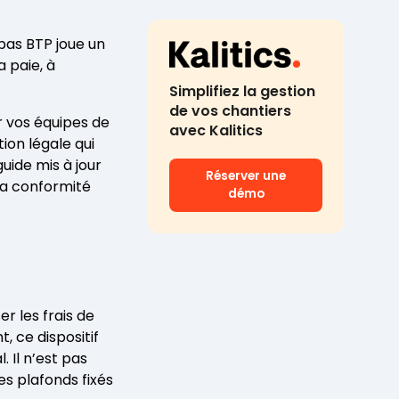
epas BTP joue un
a paie, à
Simplifiez la gestion
de vos chantiers
ur vos équipes de
avec Kalitics
ion légale qui
uide mis à jour
Réserver une
la conformité
démo
r les frais de
 ce dispositif
 Il n’est pas
des plafonds fixés