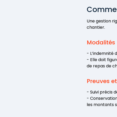
Comment 
Une gestion ri
chantier.
Modalités
- L’indemnité 
- Elle doit fig
de repas de cha
Preuves et 
- Suivi précis
- Conservation 
les montants s