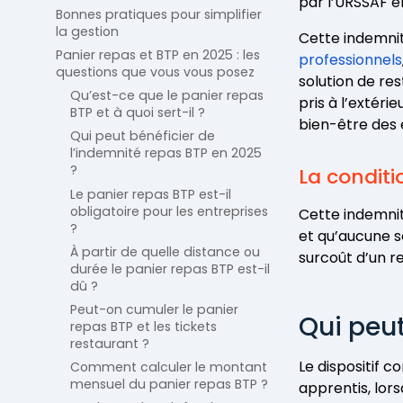
par l’URSSAF e
Bonnes pratiques pour simplifier
la gestion
Cette indemni
Panier repas et BTP en 2025 : les
professionnels
questions que vous vous posez
solution de res
Qu’est-ce que le panier repas
pris à l’extéri
BTP et à quoi sert-il ?
bien-être des 
Qui peut bénéficier de
l’indemnité repas BTP en 2025
?
La conditi
Le panier repas BTP est-il
obligatoire pour les entreprises
Cette indemnit
?
et qu’aucune so
À partir de quelle distance ou
surcoût d’un re
durée le panier repas BTP est-il
dû ?
Peut-on cumuler le panier
Qui peut
repas BTP et les tickets
restaurant ?
Le dispositif c
Comment calculer le montant
mensuel du panier repas BTP ?
apprentis, lor