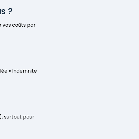
s ?
e vos coûts par
tulée « Indemnité
), surtout pour