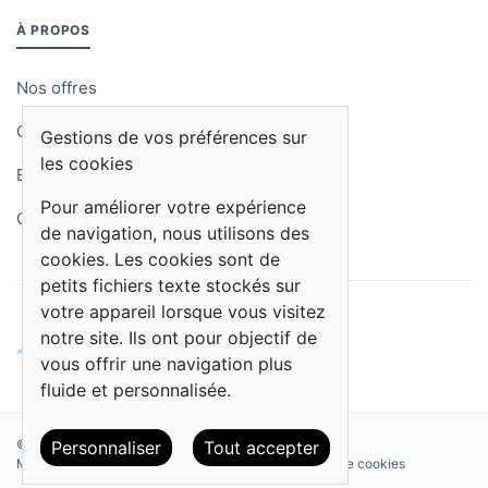
À PROPOS
Nos offres
Qui sommes-nous
Gestions de vos préférences sur
les cookies
Blog
Pour améliorer votre expérience
Contactez-nous
de navigation, nous utilisons des
cookies. Les cookies sont de
petits fichiers texte stockés sur
votre appareil lorsque vous visitez
notre site. Ils ont pour objectif de
vous offrir une navigation plus
fluide et personnalisée.
© 2026 Kalitics. Tous droits réservés.
Personnaliser
Tout accepter
Mentions légales
Politique de confidentialité
Politique de cookies