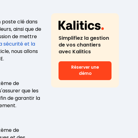
n poste clé dans
leurs, ainsi que de
ssion de mettre
Simplifiez la gestion
la sécurité et la
de vos chantiers
icle, nous allons
avec Kalitics
E.
Réserver une
démo
stème de
'assurer que les
in de garantir la
nnement.
stème de
ques et des