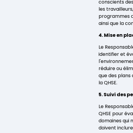
conscients des
les travailleur
programmes de 
ainsi que la c
4. Mise en pl
Le Responsable
identifier et é
l'environneme
réduire ou élim
que des plans 
la QHSE.
5. Suivi des 
Le Responsabl
QHSE pour éval
domaines qui n
doivent inclur