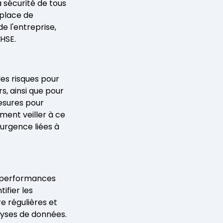
 sécurité de tous
 place de
e l'entreprise,
QHSE.
es risques pour
rs, ainsi que pour
esures pour
ement veiller à ce
'urgence liées à
s performances
ifier les
e régulières et
lyses de données.