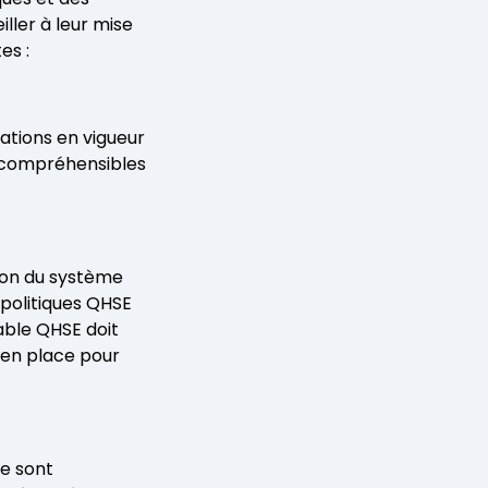
ller à leur mise
es :
ations en vigueur
s, compréhensibles
ion du système
politiques QHSE
able QHSE doit
t en place pour
se sont