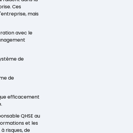
rise. Ces
l'entreprise, mais
ration avec le
management
système de
ème de
ue efficacement
e.
sponsable QHSE au
nformations et les
 à risques, de