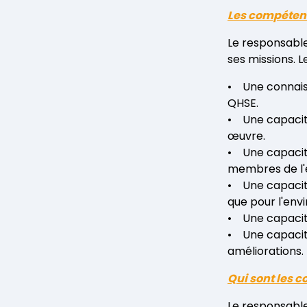
Les compéten
Le responsabl
ses missions. 
• Une connais
QHSE.
• Une capacité
œuvre.
• Une capacité
membres de l'
• Une capacité 
que pour l'env
• Une capacité
• Une capacité
améliorations.
Qui sont les 
Le responsable