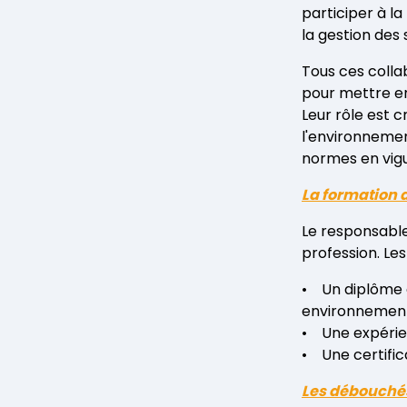
participer à l
la gestion des 
Tous ces colla
pour mettre e
Leur rôle est c
l'environnemen
normes en vigu
La formation 
Le responsabl
profession. Le
• Un diplôme 
environnemen
• Une expérien
• Une certific
Les débouchés