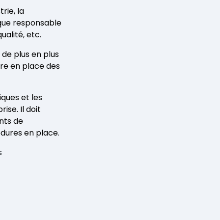
rie, la
s que responsable
alité, etc.
de plus en plus
re en place des
ques et les
se. Il doit
nts de
édures en place.
s