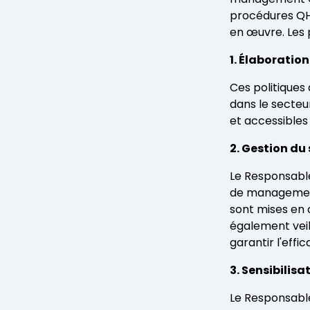
procédures QHSE
en œuvre. Les 
1. Élaboratio
Ces politiques
dans le secteu
et accessibles 
2. Gestion d
Le Responsable
de management
sont mises en 
également veil
garantir l'ef
3. Sensibilis
Le Responsable