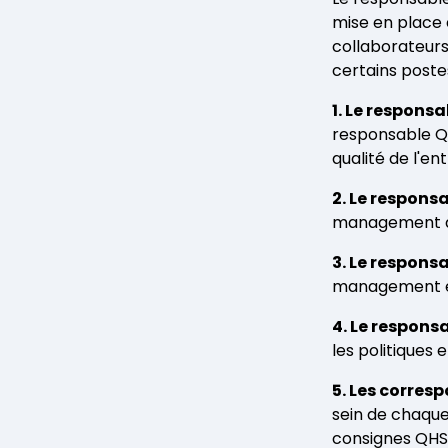
mise en place 
collaborateurs 
certains post
1. Le responsa
responsable Q
qualité de l'en
2. Le responsa
management de 
3. Le respons
management en
4. Le respon
les politiques
5. Les corres
sein de chaque 
consignes QHSE 